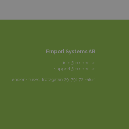
Empori Systems AB
info@empori.se
support@empori.se
Tension-huset, Trotzgatan 29
,
791 72
Falun