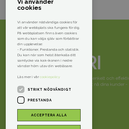
Vi använder
cookies
Vi använder nödvändiga cookies för
att vår webbplats ska fungera för dig.
På webbplatsen finns även cookies
som du kan välja själv som förbättrar
din upplevelse:
- Funktioner, Prestanda och statistik.
Du kan när som helst återkalla ditt
samtycke via kak-ikonen i nedre
vänster hörn utav din webläsare.
Läs mer i vår
cookiepolicy
Skräddarsydda lösningar för enkelt och effekti
arbete. Empori hjälper dig att nå dina kunder -
STRIKT NÖDVÄNDIGT
där de befinner sig.
PRESTANDA
ACCEPTERA ALLA