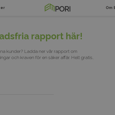
ner
Om 
adsfria rapport här!
u dina kunder? Ladda ner vår rapport om
ningar
och kraven för en säker affär. Helt gratis,