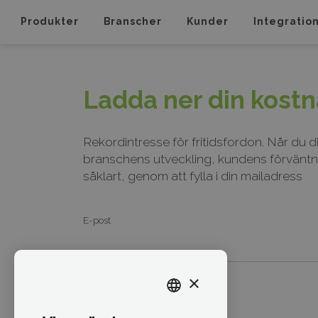
Produkter
Branscher
Kunder
Integratio
Ladda ner din kostn
Rekordintresse för fritidsfordon. Når d
b
ranschens utveckling, kundens förvänt
såklart, genom att fylla i din mailadress
E-post
×
SWEDISH
ENGLISH