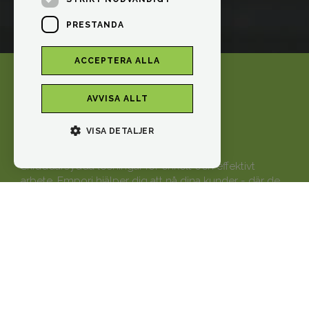
PRESTANDA
ACCEPTERA ALLA
AVVISA ALLT
VISA DETALJER
Skräddarsydda lösningar för enkelt och effektivt
arbete. Empori hjälper dig att nå dina kunder - där de
befinner sig.
Produkter
Kunder
Integrationer