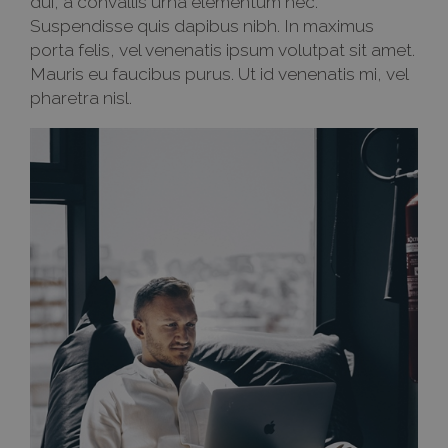
dui, a convallis urna elementum nec.
Suspendisse quis dapibus nibh. In maximus
porta felis, vel venenatis ipsum volutpat sit amet.
Mauris eu faucibus purus. Ut id venenatis mi, vel
pharetra nisl.